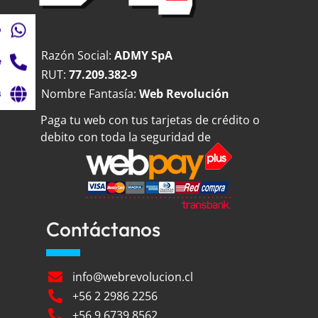
p
Razón Social:
ADMY SpA
e
RUT:
77.209.382-9
Nombre Fantasía:
Web Revolución
s
Paga tu web con tus tarjetas de crédito o
debito con toda la seguridad de
Contáctanos
info@webrevolucion.cl
+56 2 2986 2256
+56 9 6739 8562