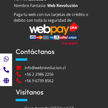
Nombre Fantasía:
Web Revolución
Paga tu web con tus tarjetas de crédito o
debito con toda la seguridad de
Contáctanos
p
info@webrevolucion.cl
e
+56 2 2986 2256
s
+56 9 6739 8562
Visítanos