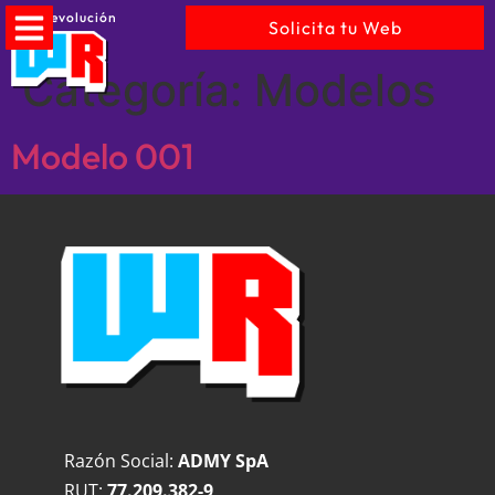
WebRevolución
Solicita tu Web
Categoría:
Modelos
Modelo 001
Razón Social:
ADMY SpA
RUT:
77.209.382-9